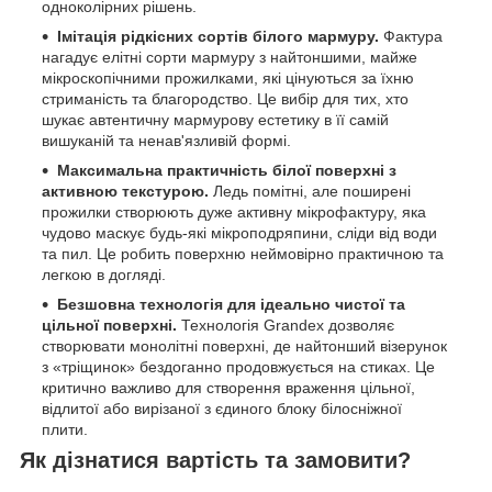
одноколірних рішень.
Імітація рідкісних сортів білого мармуру.
Фактура
нагадує елітні сорти мармуру з найтоншими, майже
мікроскопічними прожилками, які цінуються за їхню
стриманість та благородство. Це вибір для тих, хто
шукає автентичну мармурову естетику в її самій
вишуканій та ненав'язливій формі.
Максимальна практичність білої поверхні з
активною текстурою.
Ледь помітні, але поширені
прожилки створюють дуже активну мікрофактуру, яка
чудово маскує будь-які мікроподряпини, сліди від води
та пил. Це робить поверхню неймовірно практичною та
легкою в догляді.
Безшовна технологія для ідеально чистої та
цільної поверхні.
Технологія Grandex дозволяє
створювати монолітні поверхні, де найтонший візерунок
з «тріщинок» бездоганно продовжується на стиках. Це
критично важливо для створення враження цільної,
відлитої або вирізаної з єдиного блоку білосніжної
плити.
Як дізнатися вартість та замовити?