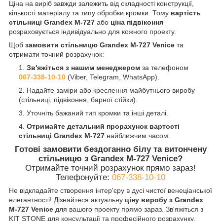
Ціна на виріб завжди залежить від складності конструкції,
кількості матеріалу та типу обробки кромки. Тому
вартість
стільниці Grandex M-727
або
ціна підвіконня
розраховується індивідуально для кожного проекту.
Щоб
замовити стільницю Grandex M-727 Venice
та
отримати точний розрахунок:
Зв'яжіться з нашим менеджером
за телефоном
067-338-10-10
(Viber, Telegram, WhatsApp).
Надайте заміри або креслення майбутнього виробу
(стільниці, підвіконня, барної стійки).
Уточніть бажаний тип кромки та інші деталі.
Отримайте детальний прорахунок
вартості
стільниці Grandex M-727
найближчим часом.
Готові замовити бездоганно білу та витончену
стільницю з Grandex M-727 Venice?
Отримайте точний розрахунок прямо зараз!
Телефонуйте:
067-338-10-10
Не відкладайте створення інтер'єру в дусі чистої венеціанської
елегантності! Дізнайтеся актуальну
ціну виробу з Grandex
M-727 Venice
для вашого проекту прямо зараз. Зв'яжіться з
KIT STONE для консультації та професійного розрахунку.