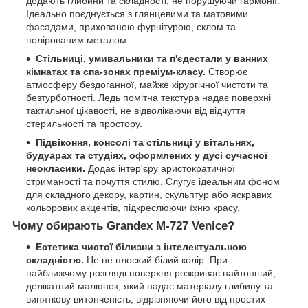
додають глибини та складності, не порушуючи гармонії.
Ідеально поєднується з глянцевими та матовими
фасадами, прихованою фурнітурою, склом та
полірованим металом.
Стільниці, умивальники та п'єдестали у ванних
кімнатах та спа-зонах преміум-класу.
Створює
атмосферу бездоганної, майже хірургічної чистоти та
безтурботності. Ледь помітна текстура надає поверхні
тактильної цікавості, не відволікаючи від відчуття
стерильності та простору.
Підвіконня, консолі та стільниці у вітальнях,
будуарах та студіях, оформлених у дусі сучасної
неокласики.
Додає інтер'єру аристократичної
стриманості та почуття стилю. Слугує ідеальним фоном
для складного декору, картин, скульптур або яскравих
кольорових акцентів, підкреслюючи їхню красу.
Чому обирають Grandex M-727 Venice?
Естетика чистої білизни з інтелектуальною
складністю.
Це не плоский білий колір. При
найближчому розгляді поверхня розкриває найтонший,
делікатний малюнок, який надає матеріалу глибину та
виняткову витонченість, відрізняючи його від простих