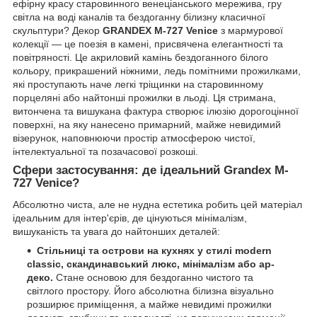
ефірну красу старовинного венеціанського мережива, гру
світла на воді каналів та бездоганну білизну класичної
скульптури? Декор
GRANDEX M-727 Venice
з мармурової
колекції — це поезія в камені, присвячена елегантності та
повітряності. Це акриловий камінь бездоганного білого
кольору, прикрашений ніжними, ледь помітними прожилками,
які проступають наче легкі тріщинки на старовинному
порцеляні або найтонші прожилки в льоді. Ця стримана,
витончена та вишукана фактура створює ілюзію дорогоцінної
поверхні, на яку нанесено примарний, майже невидимий
візерунок, наповнюючи простір атмосферою чистої,
інтелектуальної та позачасової розкоші.
Сфери застосування: де ідеальний Grandex M-
727 Venice?
Абсолютно чиста, але не нудна естетика робить цей матеріал
ідеальним для інтер'єрів, де цінуються мінімалізм,
вишуканість та увага до найтонших деталей:
Стільниці та острови на кухнях у стилі modern
classic, скандинавський люкс, мінімалізм або ар-
деко.
Стане основою для бездоганно чистого та
світлого простору. Його абсолютна білизна візуально
розширює приміщення, а майже невидимі прожилки