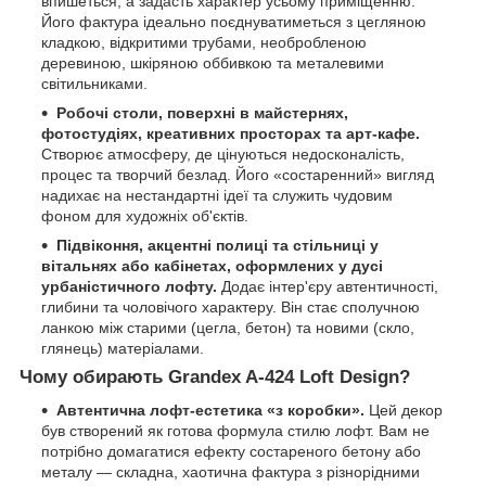
впишеться, а задасть характер усьому приміщенню.
Його фактура ідеально поєднуватиметься з цегляною
кладкою, відкритими трубами, необробленою
деревиною, шкіряною оббивкою та металевими
світильниками.
Робочі столи, поверхні в майстернях,
фотостудіях, креативних просторах та арт-кафе.
Створює атмосферу, де цінуються недосконалість,
процес та творчий безлад. Його «состаренний» вигляд
надихає на нестандартні ідеї та служить чудовим
фоном для художніх об'єктів.
Підвіконня, акцентні полиці та стільниці у
вітальнях або кабінетах, оформлених у дусі
урбаністичного лофту.
Додає інтер'єру автентичності,
глибини та чоловічого характеру. Він стає сполучною
ланкою між старими (цегла, бетон) та новими (скло,
глянець) матеріалами.
Чому обирають Grandex A-424 Loft Design?
Автентична лофт-естетика «з коробки».
Цей декор
був створений як готова формула стилю лофт. Вам не
потрібно домагатися ефекту состареного бетону або
металу — складна, хаотична фактура з різнорідними