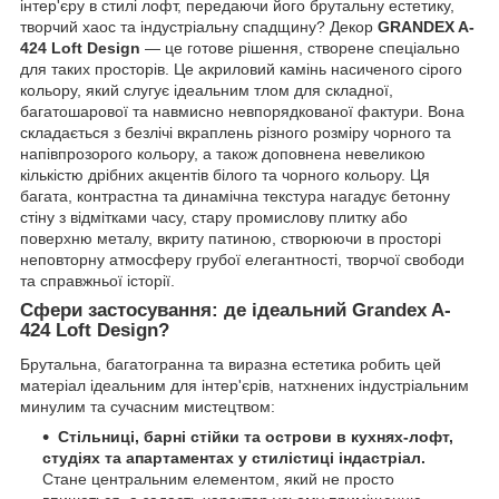
інтер'єру в стилі лофт, передаючи його брутальну естетику,
творчий хаос та індустріальну спадщину? Декор
GRANDEX A-
424 Loft Design
— це готове рішення, створене спеціально
для таких просторів. Це акриловий камінь насиченого сірого
кольору, який слугує ідеальним тлом для складної,
багатошарової та навмисно невпорядкованої фактури. Вона
складається з безлічі вкраплень різного розміру чорного та
напівпрозорого кольору, а також доповнена невеликою
кількістю дрібних акцентів білого та чорного кольору. Ця
багата, контрастна та динамічна текстура нагадує бетонну
стіну з відмітками часу, стару промислову плитку або
поверхню металу, вкриту патиною, створюючи в просторі
неповторну атмосферу грубої елегантності, творчої свободи
та справжньої історії.
Сфери застосування: де ідеальний Grandex A-
424 Loft Design?
Брутальна, багатогранна та виразна естетика робить цей
матеріал ідеальним для інтер'єрів, натхнених індустріальним
минулим та сучасним мистецтвом:
Стільниці, барні стійки та острови в кухнях-лофт,
студіях та апартаментах у стилістиці індастріал.
Стане центральним елементом, який не просто