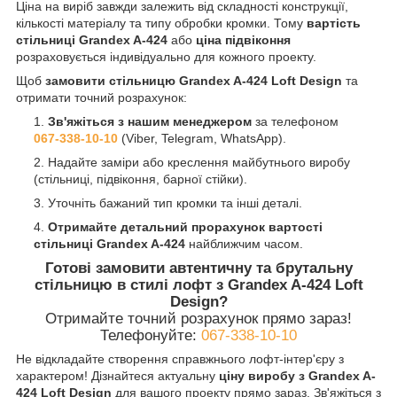
Ціна на виріб завжди залежить від складності конструкції,
кількості матеріалу та типу обробки кромки. Тому
вартість
стільниці Grandex A-424
або
ціна підвіконня
розраховується індивідуально для кожного проекту.
Щоб
замовити стільницю Grandex A-424 Loft Design
та
отримати точний розрахунок:
Зв'яжіться з нашим менеджером
за телефоном
067-338-10-10
(Viber, Telegram, WhatsApp).
Надайте заміри або креслення майбутнього виробу
(стільниці, підвіконня, барної стійки).
Уточніть бажаний тип кромки та інші деталі.
Отримайте детальний прорахунок
вартості
стільниці Grandex A-424
найближчим часом.
Готові замовити автентичну та брутальну
стільницю в стилі лофт з Grandex A-424 Loft
Design?
Отримайте точний розрахунок прямо зараз!
Телефонуйте:
067-338-10-10
Не відкладайте створення справжнього лофт-інтер'єру з
характером! Дізнайтеся актуальну
ціну виробу з Grandex A-
424 Loft Design
для вашого проекту прямо зараз. Зв'яжіться з