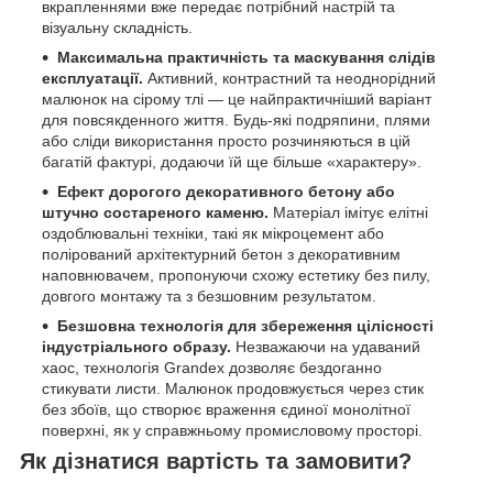
вкрапленнями вже передає потрібний настрій та
візуальну складність.
Максимальна практичність та маскування слідів
експлуатації.
Активний, контрастний та неоднорідний
малюнок на сірому тлі — це найпрактичніший варіант
для повсякденного життя. Будь-які подряпини, плями
або сліди використання просто розчиняються в цій
багатій фактурі, додаючи їй ще більше «характеру».
Ефект дорогого декоративного бетону або
штучно состареного каменю.
Матеріал імітує елітні
оздоблювальні техніки, такі як мікроцемент або
полірований архітектурний бетон з декоративним
наповнювачем, пропонуючи схожу естетику без пилу,
довгого монтажу та з безшовним результатом.
Безшовна технологія для збереження цілісності
індустріального образу.
Незважаючи на удаваний
хаос, технологія Grandex дозволяє бездоганно
стикувати листи. Малюнок продовжується через стик
без збоїв, що створює враження єдиної монолітної
поверхні, як у справжньому промисловому просторі.
Як дізнатися вартість та замовити?