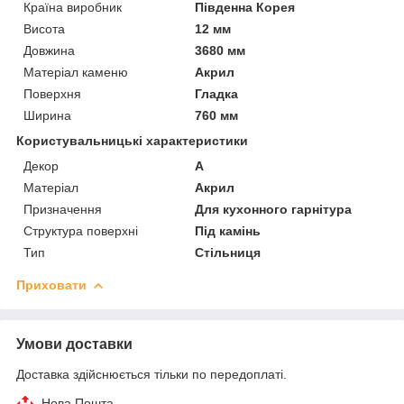
Країна виробник
Південна Корея
Висота
12 мм
Довжина
3680 мм
Матеріал каменю
Акрил
Поверхня
Гладка
Ширина
760 мм
Користувальницькі характеристики
Декор
A
Матеріал
Акрил
Призначення
Для кухонного гарнітура
Структура поверхні
Під камінь
Тип
Стільниця
Приховати
Умови доставки
Доставка здійснюється тільки по передоплаті.
Нова Пошта