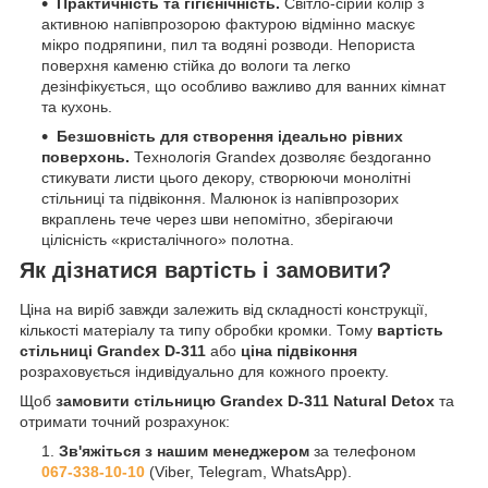
Практичність та гігієнічність.
Світло-сірий колір з
активною напівпрозорою фактурою відмінно маскує
мікро подряпини, пил та водяні розводи. Непориста
поверхня каменю стійка до вологи та легко
дезінфікується, що особливо важливо для ванних кімнат
та кухонь.
Безшовність для створення ідеально рівних
поверхонь.
Технологія Grandex дозволяє бездоганно
стикувати листи цього декору, створюючи монолітні
стільниці та підвіконня. Малюнок із напівпрозорих
вкраплень тече через шви непомітно, зберігаючи
цілісність «кристалічного» полотна.
Як дізнатися вартість і замовити?
Ціна на виріб завжди залежить від складності конструкції,
кількості матеріалу та типу обробки кромки. Тому
вартість
стільниці Grandex D-311
або
ціна підвіконня
розраховується індивідуально для кожного проекту.
Щоб
замовити стільницю Grandex D-311 Natural Detox
та
отримати точний розрахунок:
Зв'яжіться з нашим менеджером
за телефоном
067-338-10-10
(Viber, Telegram, WhatsApp).