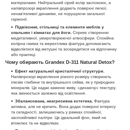
матеріалами. Нейтральний сірий колір заспокоює, а
напівпрозорі вкраплення додають поверхні легкої,
ненав'язливої динаміки, не порушуючи загальної
гармонії.
Підвіконня, стільниці та елементи меблів у
спальнях і кімнатах для йоги.
Сприяє створенню
медитативної, умиротворюючої атмосфери. Спокійна
колірна гамма та мерехтлива фактура допомагають
відволіктися від метушні та зосередитися на відпочинку
або практиці.
Чому обирають Grandex D-311 Natural Detox?
Ефект натуральної кристалічної структури.
Напівпрозорі вкраплення різного розміру створюють
ілюзію глибини та внутрішнього сяйва, як у природних
мінералів. Це надає каменю живу, «дихаючу» текстуру,
яка змінюється залежно від освітлення.
Збалансована, неагресивна естетика.
Фактура
активна, але не кричить. Вона додає поверхні інтересу
та складності, залишаючись у рамках спокійної,
заспокійливої палітри. Це ідеальний фон, який не
втомлює та не відволікає.