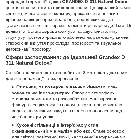
природної гармонії? Декор
GRANDEX D-311 Natural Detox
—
це втілення чистоти та природної краси. Це акриловий камінь
світлого, м'якого сірого кольору, прикрашений безліччю
дрібних напівпрозорих вкраплень, серед яких зрідка
зустрічаються більші, виразні елементи розміром до 3 мм. Ця
делікатна, багатошарова фактура нагадує кристалічну
структуру гірського кришталю або інею на ранковому камені,
створюючи відчуття прохолоди, прозорості та візуальної
детоксикації простору.
Сфери застосування: де ідеальний Grandex D-
311 Natural Detox?
Спокійна та чиста естетика робить цей матеріал ідеальним
для зон релаксації та оздоровлення:
Стільниці та поверхні у ванних кімнатах, спа-
зонах та wellness-центрах.
Створює атмосферу
стерильної чистоти та розслаблення. Напівпрозора
фактура асоціюється з льодом та кришталево чистою
водою, посилюючи відчуття свіжості та оновлення під
час банних ритуалів.
Кухонні стільниці в інтер'єрах у стилі
скандинавський мінімалізм або еко.
Стане основою
для світлої, повітряної кухні, наповненої натуральними