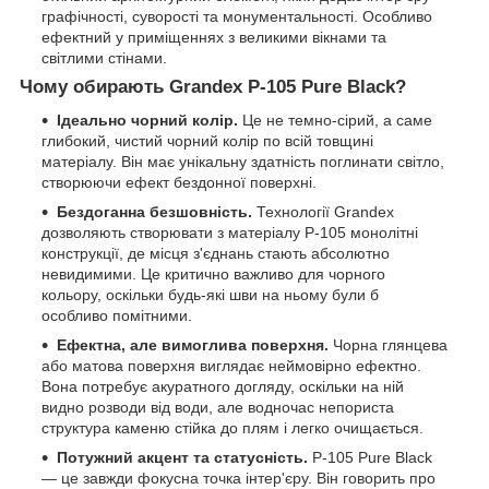
графічності, суворості та монументальності. Особливо
ефектний у приміщеннях з великими вікнами та
світлими стінами.
Чому обирають Grandex P-105 Pure Black?
Ідеально чорний колір.
Це не темно-сірий, а саме
глибокий, чистий чорний колір по всій товщині
матеріалу. Він має унікальну здатність поглинати світло,
створюючи ефект бездонної поверхні.
Бездоганна безшовність.
Технології Grandex
дозволяють створювати з матеріалу P-105 монолітні
конструкції, де місця з'єднань стають абсолютно
невидимими. Це критично важливо для чорного
кольору, оскільки будь-які шви на ньому були б
особливо помітними.
Ефектна, але вимоглива поверхня.
Чорна глянцева
або матова поверхня виглядає неймовірно ефектно.
Вона потребує акуратного догляду, оскільки на ній
видно розводи від води, але водночас непориста
структура каменю стійка до плям і легко очищається.
Потужний акцент та статусність.
P-105 Pure Black
— це завжди фокусна точка інтер'єру. Він говорить про