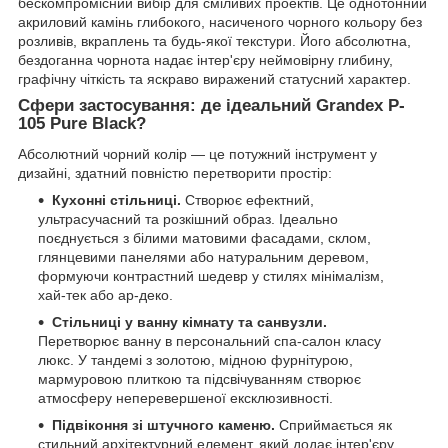
бескомпромісний вибір для сміливих проектів. Це однотонний
акриловий камінь глибокого, насиченого чорного кольору без
розливів, вкраплень та будь-якої текстури. Його абсолютна,
бездоганна чорнота надає інтер'єру неймовірну глибину,
графічну чіткість та яскраво виражений статусний характер.
Сфери застосування: де ідеальний Grandex P-
105 Pure Black?
Абсолютний чорний колір — це потужний інструмент у
дизайні, здатний повністю перетворити простір:
Кухонні стільниці.
Створює ефектний,
ультрасучасний та розкішний образ. Ідеально
поєднується з білими матовими фасадами, склом,
глянцевими панелями або натуральним деревом,
формуючи контрастний шедевр у стилях мінімалізм,
хай-тек або ар-деко.
Стільниці у ванну кімнату та санвузли.
Перетворює ванну в персональний спа-салон класу
люкс. У тандемі з золотою, мідною фурнітурою,
мармуровою плиткою та підсвічуванням створює
атмосферу неперевершеної ексклюзивності.
Підвіконня зі штучного каменю.
Сприймається як
стильний архітектурний елемент, який додає інтер'єру