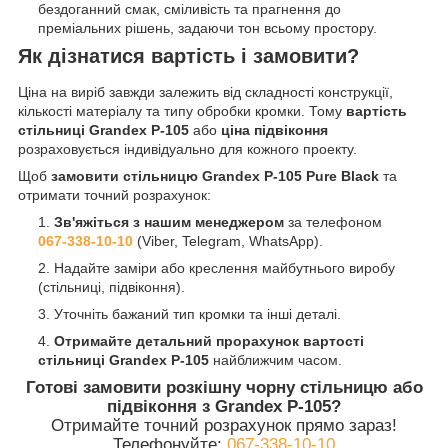
бездоганний смак, сміливість та прагнення до
преміальних рішень, задаючи тон всьому простору.
Як дізнатися вартість і замовити?
Ціна на виріб завжди залежить від складності конструкції,
кількості матеріалу та типу обробки кромки. Тому
вартість
стільниці Grandex P-105
або
ціна підвіконня
розраховується індивідуально для кожного проекту.
Щоб
замовити стільницю Grandex P-105 Pure Black
та
отримати точний розрахунок:
Зв'яжіться з нашим менеджером
за телефоном
067-338-10-10
(Viber, Telegram, WhatsApp).
Надайте заміри або креслення майбутнього виробу
(стільниці, підвіконня).
Уточніть бажаний тип кромки та інші деталі.
Отримайте детальний прорахунок
вартості
стільниці Grandex P-105
найближчим часом.
Готові замовити розкішну чорну стільницю або
підвіконня з Grandex P-105?
Отримайте точний розрахунок прямо зараз!
Телефонуйте:
067-338-10-10