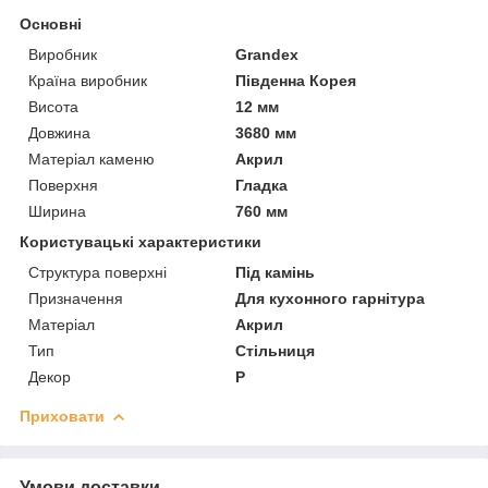
Основні
Виробник
Grandex
Країна виробник
Південна Корея
Висота
12 мм
Довжина
3680 мм
Матеріал каменю
Акрил
Поверхня
Гладка
Ширина
760 мм
Користувацькі характеристики
Структура поверхні
Під камінь
Призначення
Для кухонного гарнітура
Матеріал
Акрил
Тип
Стільниця
Декор
P
Приховати
Умови доставки