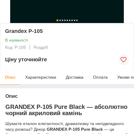
Grandex P-105
В наявності
Код: P-105
Роздріб
Ціну уточнюйте
Опис
Характеристики
Доставка
Оплата
Умови п
Опис
GRANDEX P-105 Pure Black — абсолютно
чорний акриловий камінь
Шукаєте еталон елегантності, драматизму та непідвладного
часу розкоші? Декор
GRANDEX P-105 Pure Black
— це