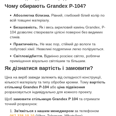
Чому обирають Grandex P-104?
Абсолютна білизна.
Рівний, глибокий білий колір по
всій товщині матеріалу.
Безшовність.
Як і весь акриловий камінь Grandex, P-
104 дозволяє створювати цілісні поверхні без видимих
стиків.
Практичність.
Не має пор, стійкий до вологи та
побутової хімії. Невеликі подряпини легко поліруються.
Світловідбиття.
Відмінно розсіює світло, роблячи
приміщення візуально світлішим та більшим.
Як дізнатися вартість і замовити?
Ціна на виріб завжди залежить від складності конструкції,
кількості матеріалу та типу обробки кромки. Тому
вартість
стільниці Grandex P-104
або
ціна підвіконня
розраховується індивідуально для кожного проекту.
Щоб
замовити стільницю Grandex P 104
та отримати
точний розрахунок:
Зв'яжіться з нашим менеджером
за телефоном
067-338-10-10
(Viber, Telegram, WhatsApp).