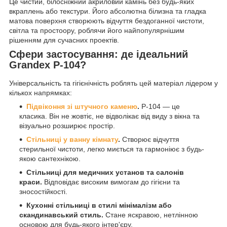
Це чистий, білосніжний акриловий камінь без будь-яких
вкраплень або текстури. Його абсолютна білизна та гладка
матова поверхня створюють відчуття бездоганної чистоти,
світла та простоору, роблячи його найпопулярнішим
рішенням для сучасних проектів.
Сфери застосування: де ідеальний
Grandex P-104?
Універсальність та гігієнічність роблять цей матеріал лідером у
кількох напрямках:
Підвіконня зі штучного каменю
.
P-104 — це
класика. Він не жовтіє, не відволікає від виду з вікна та
візуально розширює простір.
Стільниці у ванну кімнату
.
Створює відчуття
стерильної чистоти, легко миється та гармоніює з будь-
якою сантехнікою.
Стільниці для медичних установ та салонів
краси.
Відповідає високим вимогам до гігієни та
зносостійкості.
Кухонні стільниці в стилі мінімалізм або
скандинавський стиль.
Стане яскравою, нетлінною
основою для будь-якого інтер'єру.